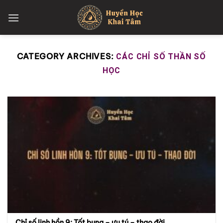
Skip
to
content
CATEGORY ARCHIVES:
CÁC CHỈ SỐ THẦN SỐ
HỌC
Chỉ số linh hồn 9: Tốt bụng – ưu tú – thạo đời