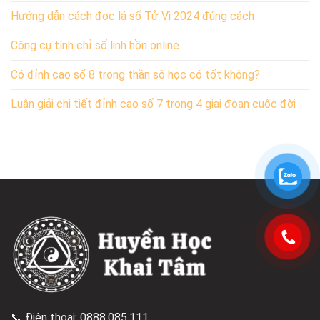
Hướng dẫn cách đọc lá số Tử Vi 2024 đúng cách
Công cụ tính chỉ số linh hồn online
Có đỉnh cao số 8 trong thần số học có tốt không?
Luận giải chi tiết đỉnh cao số 7 trong 4 giai đoạn cuộc đời
📞 Điện thoại: 0888.085.111