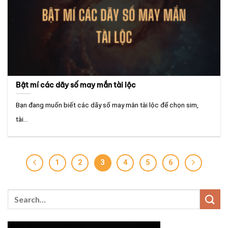
Bật mí các dãy số may mắn tài lộc
Bạn đang muốn biết các dãy số may mắn tài lộc để chọn sim,
tài...
1
2
3
4
5
6