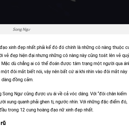
Song Ngư
đạo xinh đẹp nhất phải kể đó đó chính là những cô nàng thuộc c
i vẻ đẹp hiện đại nhưng những cô nàng này cũng toát lên vẻ qu
20. Mặc dù chẳng ai có thể đoán được tâm trạng một người qua án
một đôi mắt biết nói, vậy nên bất cứ ai khi nhìn vào đôi mắt này
ễ dàng đồng cảm.
g Song Ngư cũng được ưu ái về cả vóc dáng. Với “đôi chân kiếm
ười xung quanh phải ghen tị, ngước nhìn. Với những đặc điểm đó,
 đầu trong 12 cung hoàng đạo nữ xinh đẹp nhất.
 rũ