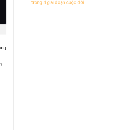
trong 4 giai đoạn cuộc đời
ung
ý
h