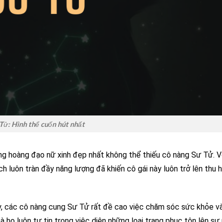
Tử: Hình thể cuốn hút nhất
ung hoàng đạo nữ xinh đẹp nhất không thể thiếu cô nàng Sư Tử. V
h luôn tràn đầy năng lượng đã khiến cô gái này luôn trở lên thu 
, các cô nàng cung Sư Tử rất đề cao việc chăm sóc sức khỏe v
 họ luôn tự tin trong việc diện những loại trang phục tôn lên sự