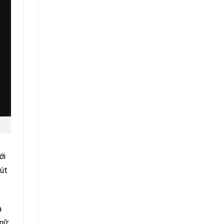
ới
hút
à
 nữ