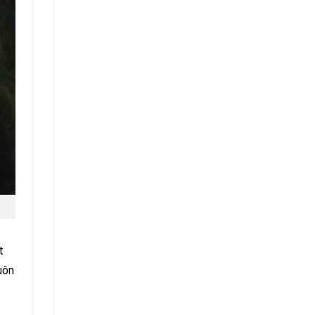
t
uôn