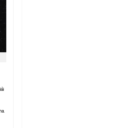
ải
ha.