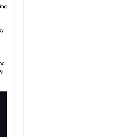
hững
uy
mọi
19