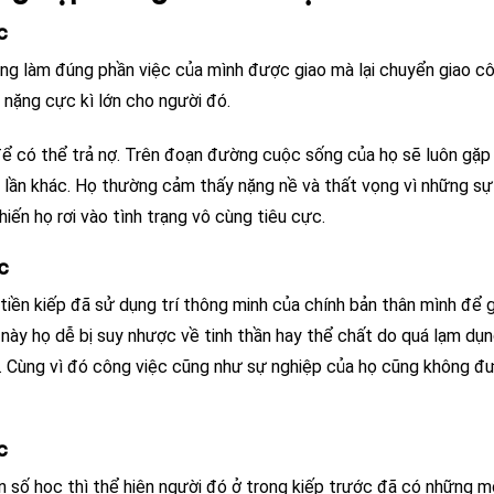
c
ng làm đúng phần việc của mình được giao mà lại chuyển giao c
 nặng cực kì lớn cho người đó.
 để có thể trả nợ. Trên đoạn đường cuộc sống của họ sẽ luôn gặp
n lần khác. Họ thường cảm thấy nặng nề và thất vọng vì những sự
iến họ rơi vào tình trạng vô cùng tiêu cực.
c
iền kiếp đã sử dụng trí thông minh của chính bản thân mình để 
ếp này họ dễ bị suy nhược về tinh thần hay thể chất do quá lạm dụ
c… Cùng vì đó công việc cũng như sự nghiệp của họ cũng không đ
c
n số học thì thể hiện người đó ở trong kiếp trước đã có những m