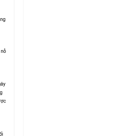
ông
 nỗ
gây
ng
ược
ối