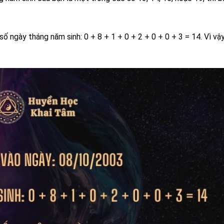
ố ngày tháng năm sinh: 0 + 8 + 1 + 0 + 2 + 0 + 0 + 3 = 14. Vì vậy