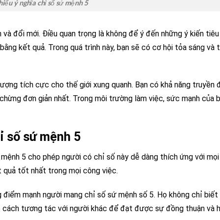
hiểu ý nghĩa chỉ số sứ mệnh 5
ến và đổi mới. Điều quan trọng là không để ý đến những ý kiến tiêu
ằng kết quả. Trong quá trình này, bạn sẽ có cơ hội tỏa sáng và t
lượng tích cực cho thế giới xung quanh. Bạn có khả năng truyền 
chừng đơn giản nhất. Trong môi trường làm việc, sức mạnh của 
ỉ số sứ mệnh 5
ứ mệnh 5 cho phép người có chỉ số này dễ dàng thích ứng với mọi
t quả tốt nhất trong mọi công việc.
g điểm mạnh người mang chỉ số sứ mệnh số 5. Họ không chỉ biết
 rõ cách tương tác với người khác để đạt được sự đồng thuận và 