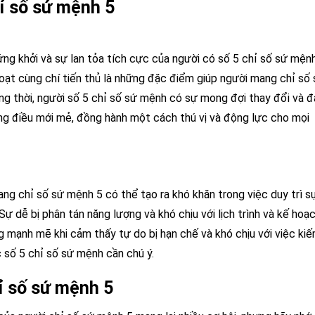
ỉ số sứ mệnh 5
ứng khởi và sự lan tỏa tích cực của người có số 5 chỉ số sứ mện
 hoạt cùng chí tiến thủ là những đặc điểm giúp người mang chỉ số
ng thời, người số 5 chỉ số sứ mệnh có sự mong đợi thay đổi và 
ng điều mới mẻ, đồng hành một cách thú vị và động lực cho mọi
ang chỉ số sứ mệnh 5 có thể tạo ra khó khăn trong việc duy trì s
. Sự dễ bị phân tán năng lượng và khó chịu với lịch trình và kế hoạ
ng mạnh mẽ khi cảm thấy tự do bị hạn chế và khó chịu với việc ki
 số 5 chỉ số sứ mệnh cần chú ý.
ỉ số sứ mệnh 5